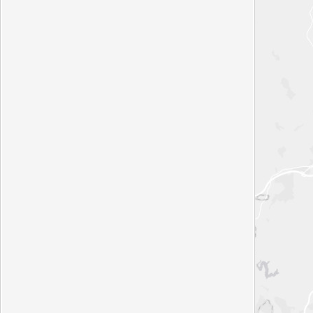
Estudios territoriales
7
Estudios y datos estadísticos de
distintas temáticas
Información medioambiental
14
Red de saneamiento, consumo
eléctrico y otros datos de
información medioambiental
Movilidad
11
Red de carriles bici, puntos de
recarga de vehículos eléctricos y
otros datos de movilidad
Ordenación del territorio
7
Información sobre el
planeamiento urbanístico