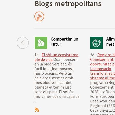
Blogs metropolitans
Blocs
Compartim un
Ali
Futur
met
1d -
El sòl: un ecosistema
3d -
Regions d
ple de vida
Quan pensem
Coneixement:
en la biodiversitat, és
oportunitat p
fàcil imaginar boscos,
la innovació
rius o oceans. Però un
transformativ
dels ecosistemes amb
sistema alime
més biodiversitat del
programa Reg
planeta el tenim just
Coneixement 
sota els peus. El sòl és
2028), cofinan
molt més que una capa de
Fons Europeu
...
Desenvolupa
Regional (FED
Catalunya 202
emmarcat en l