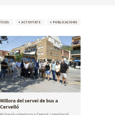
Perfil de
InfoPAE
ÍCIES
contractant
+ ACTIVITATS
+ PUBLICACIONS
Avisos
Avisos
fitosanitaris
contaminació
atmosfèrica
Millora del servei de bus a
Cervelló
Dades
Mobilitat
estadístiques
sostenible
Hi haurà cobertura a l’agost i ampliació