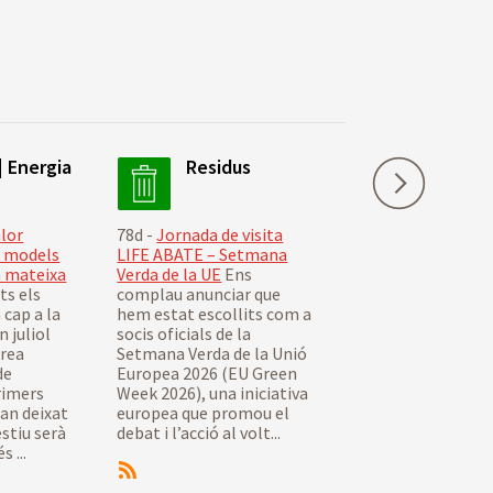
| Energia
Residus
Life AB
Residus
alor
78d -
Jornada de visita
78d -
Jornada de vi
s models
LIFE ABATE – Setmana
LIFE ABATE – Set
a mateixa
Verda de la UE
Ens
Verda de la UE
Ens
ts els
complau anunciar que
complau anunciar
cap a la
hem estat escollits com a
hem estat escolli
n juliol
socis oficials de la
socis oficials de la
àrea
Setmana Verda de la Unió
Setmana Verda de 
de
Europea 2026 (EU Green
Europea 2026 […]
rimers
Week 2026), una iniciativa
 han deixat
europea que promou el
estiu serà
debat i l’acció al volt...
 ...