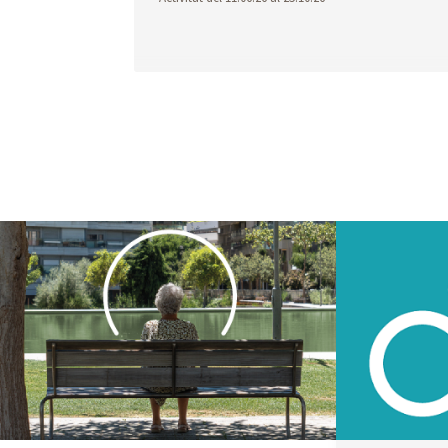
Geoportal
Infraestructures
Projec
cartografia
obres