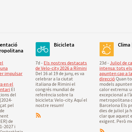
mentació
Bicicleta
Clima 
ropolitana
el
7d -
Els nostres destacats
23d -
Juliol de c
 una
de Velo-city 2026 a Rímini
intensa: tots el
er impulsar
Del 16 al 19 de juny, es va
apunten cap a l
celebrar a la ciutat
direcció
Quan to
a en el
italiana de Rimini el
models apunten 
ntari
El
congrés mundial de
calor extrema: u
ions del
referència sobre la
excepcional a l’
(2024-
bicicleta: Velo-city. Aquí el
metropolitana 
çat pel
nostre resum!
Barcelona Els p
 de
dies de juliol ja
ment
clar que aquest 
ER) de
exigent. Però més
1-2027 i
’estratègia