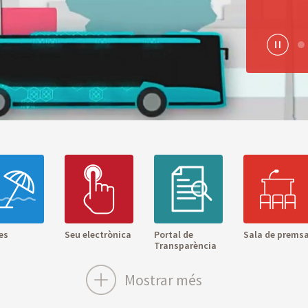
Pause
es
Seu electrònica
Portal de
Sala de prems
Transparència
Mostrar més