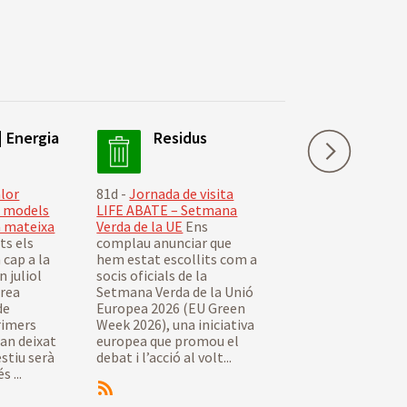
| Energia
Residus
Life AB
Residus
alor
81d -
Jornada de visita
81d -
Jornada de vi
s models
LIFE ABATE – Setmana
LIFE ABATE – Set
a mateixa
Verda de la UE
Ens
Verda de la UE
Ens
ts els
complau anunciar que
complau anunciar
cap a la
hem estat escollits com a
hem estat escolli
n juliol
socis oficials de la
socis oficials de la
àrea
Setmana Verda de la Unió
Setmana Verda de 
de
Europea 2026 (EU Green
Europea 2026 […]
rimers
Week 2026), una iniciativa
 han deixat
europea que promou el
estiu serà
debat i l’acció al volt...
 ...