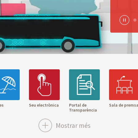
Pause
es
Seu electrònica
Portal de
Sala de prems
Transparència
Mostrar més