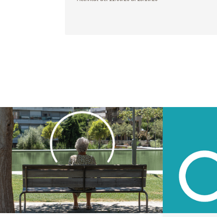
Geoportal
Infraestructures
Projec
cartografia
obres