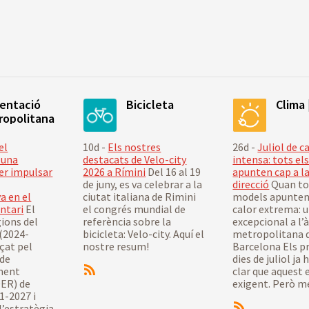
mentació
Bicicleta
Clima 
ropolitana
el
10d -
Els nostres
26d -
Juliol de c
 una
destacats de Velo-city
intensa: tots el
er impulsar
2026 a Rímini
Del 16 al 19
apunten cap a l
de juny, es va celebrar a la
direcció
Quan to
a en el
ciutat italiana de Rimini
models apunten 
ntari
El
el congrés mundial de
calor extrema: u
ions del
referència sobre la
excepcional a l’
(2024-
bicicleta: Velo-city. Aquí el
metropolitana 
çat pel
nostre resum!
Barcelona Els p
 de
dies de juliol ja
ment
clar que aquest 
ER) de
exigent. Però més
1-2027 i
’estratègia