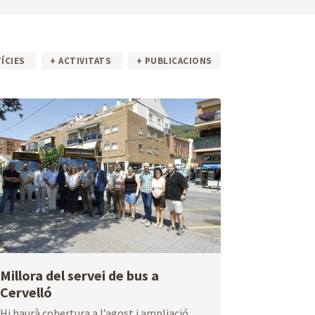
Perfil de
InfoPAE
ÍCIES
contractant
+ ACTIVITATS
+ PUBLICACIONS
Avisos
Avisos
fitosanitaris
contaminació
atmosfèrica
Millora del servei de bus a
Cervelló
Dades
Mobilitat
estadístiques
sostenible
Hi haurà cobertura a l’agost i ampliació