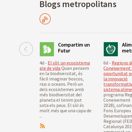
Blogs metropolitans
Blocs
Compartim un
Ali
Futur
met
4d -
El sòl: un ecosistema
6d -
Regions d
ple de vida
Quan pensem
Coneixement:
en la biodiversitat, és
oportunitat p
fàcil imaginar boscos,
la innovació
rius o oceans. Però un
transformativ
dels ecosistemes amb
sistema alime
més biodiversitat del
programa Reg
planeta el tenim just
Coneixement 
sota els peus. El sòl és
2028), cofinan
molt més que una capa de
Fons Europeu
...
Desenvolupa
Regional (FED
Catalunya 202
emmarcat en l