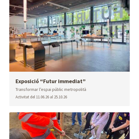
Oferta
Parcs
Refugis
immobiliària
climàtics
Agenda
Educació
ZBE
ambiental
Exposició “Futur immediat”
Transformar l’espai públic metropolità
Activitat
del 11.06.26 al 25.10.26
Agència
Instància
Perfil de
Desenvolupament
genèrica
contractant
Econòmic