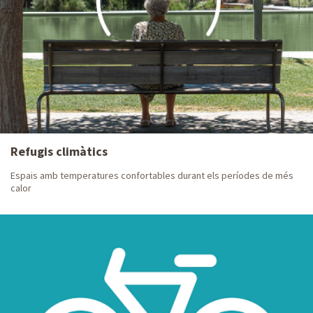
estadístiques
sostenible
cartografia
Infraestructures
Projectes i
Anàlisi
obres
laboratori
Refugis climàtics
Espais amb temperatures confortables durant els períodes de més
calor
Instal·lacions
Instal·lacions
aigua
residus