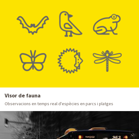
Visor de fauna
Observacions en temps real d'espècies en parcs i platges