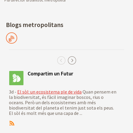
Blogs metropolitans
Blocs
Compartim un Futur
3d -
El sòl: un ecosistema ple de vida
Quan pensem en
5d -
la biodiversitat, és fàcil imaginar boscos, rius o
impu
oceans. Però un dels ecosistemes amb més
alim
biodiversitat del planeta el tenim just sota els peus.
(202
El sòl és molt més que una capa de ...
Des
2021
impu