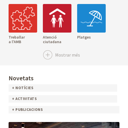
Treballar
Atenció
Platges
a l'AMB
ciutadana
Mostrar més
Novetats
Seu electrònica
Portal de
Sala de premsa
+ NOTÍCIES
Transparència
+ ACTIVITATS
+ PUBLICACIONS