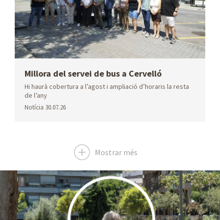
Ubicaempresa
Aeroport
Taxi
Millora del servei de bus a Cervelló
Hi haurà cobertura a l’agost i ampliació d’horaris la resta
de l’any
Notícia
30.07.26
Tauler
Biblioteca
Dades obertes
d'anuncis
Mostrar més
Dades
Mobilitat
Geoportal