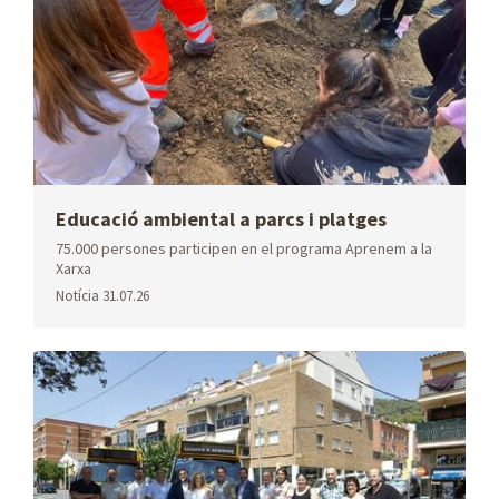
InfoPAE
Plans i
Tribut
programes
metropolità
Educació ambiental a parcs i platges
75.000 persones participen en el programa Aprenem a la
BIM
Dades
Internacional
Xarxa
espacials
Notícia
31.07.26
Factura
Avisos
Avisos
electrònica
fitosanitaris
contaminació
atmosfèrica