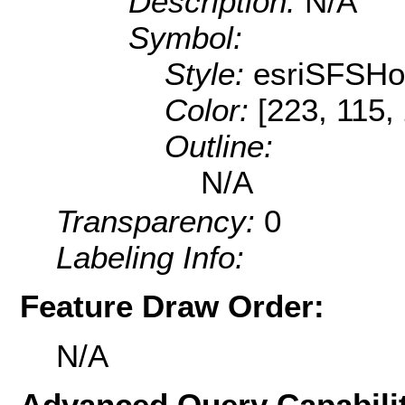
Description:
N/A
Symbol:
Style:
esriSFSHor
Color:
[223, 115,
Outline:
N/A
Transparency:
0
Labeling Info:
Feature Draw Order:
N/A
Advanced Query Capabilit