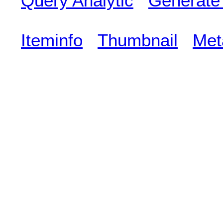
Query Analytic
Generate
Iteminfo
Thumbnail
Met