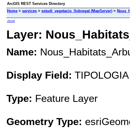
ArcGIS REST Services Directory
Home
>
services
>
estudi_vegetacio_llobregat (MapServer)
>
Nous_H
JSON
Layer: Nous_Habitats_
Name:
Nous_Habitats_Arbu
Display Field:
TIPOLOGIA
Type:
Feature Layer
Geometry Type:
esriGeome