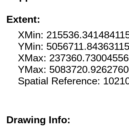
Extent:
XMin: 215536.34148411
YMin: 5056711.8436311
XMax: 237360.7300455
YMax: 5083720.9262760
Spatial Reference: 102
Drawing Info: