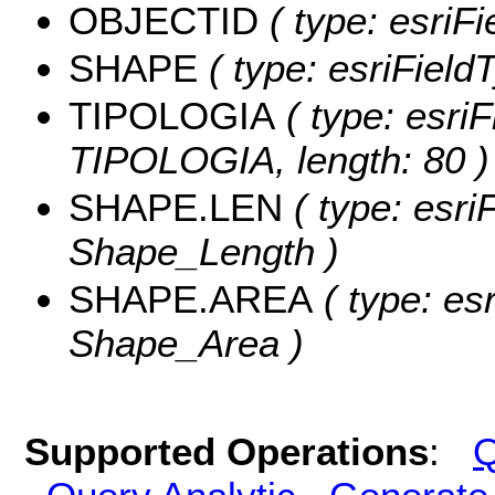
OBJECTID
( type: esriF
SHAPE
( type: esriField
TIPOLOGIA
( type: esriF
TIPOLOGIA, length: 80 )
SHAPE.LEN
( type: esri
Shape_Length )
SHAPE.AREA
( type: es
Shape_Area )
Supported Operations
:
Q