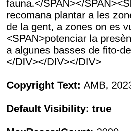
fauna.</SPAN></SPAN><S
recomana plantar a les zone
de la gent, a zones on es
<SPAN>potenciar la presènc
a algunes basses de fito
</DIV></DIV></DIV>
Copyright Text:
AMB, 202
Default Visibility: true