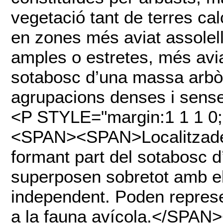
vegetació tant de terres cal
en zones més aviat assolel
amples o estretes, més avia
sotabosc d’una massa arbòr
agrupacions denses i sens
<P STYLE="margin:1 1 1 
<SPAN><SPAN>Localitzades 
formant part del sotabosc d
superposen sobretot amb e
independent. Poden represen
a la fauna avícola.</SPA