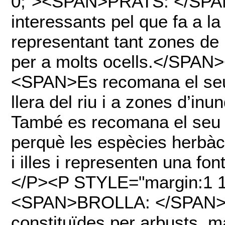
0;"><SPAN>PRATS: </SP
interessants pel que fa a la 
representant tant zones de
per a molts ocells.</SPA
<SPAN>Es recomana el seu 
llera del riu i a zones d’inu
També es recomana el seu ús
perquè les espècies herbàc
i illes i representen una fo
</P><P STYLE="margin:1 
<SPAN>BROLLA: </SPAN>
constituïdes per arbusts, m