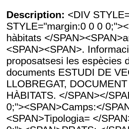
Description:
<DIV STYLE="
STYLE="margin:0 0 0 0;">
hàbitats </SPAN><SPAN>ar
<SPAN><SPAN>. Informació 
proposatsesi les espècies d
documents ESTUDI DE V
LLOBREGAT, DOCUMENT 
HÀBITATS. </SPAN></SPAN
0;"><SPAN>Camps:</SPA
<SPAN>Tipologia= </SPAN