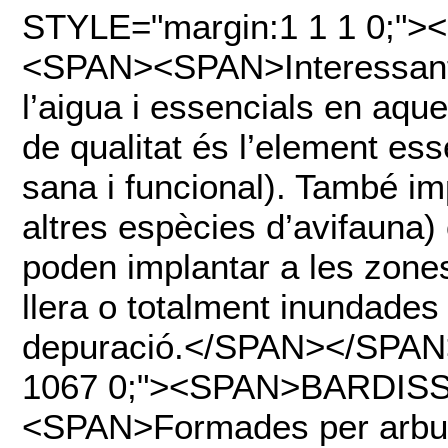
STYLE="margin:1 1 1 0;
<SPAN><SPAN>Interessants 
l’aigua i essencials en aque
de qualitat és l’element ess
sana i funcional). També im
altres espècies d’avifauna) o
poden implantar a les zone
llera o totalment inundades 
depuració.</SPAN></SPAN
1067 0;"><SPAN>BARDIS
<SPAN>Formades per arbust