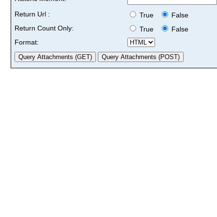
Return Url :
True
False
Return Count Only:
True
False
Format: