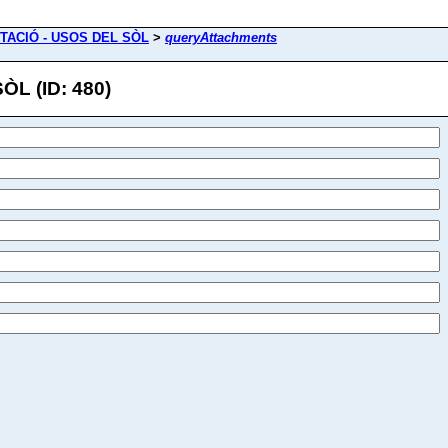
TACIÓ - USOS DEL SÒL
>
queryAttachments
L (ID: 480)