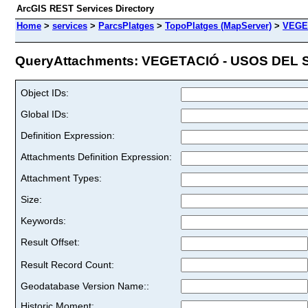
ArcGIS REST Services Directory
Home
>
services
>
ParcsPlatges
>
TopoPlatges (MapServer)
>
VEGE
QueryAttachments: VEGETACIÓ - USOS DEL SÒ
Object IDs:
Global IDs:
Definition Expression:
Attachments Definition Expression:
Attachment Types:
Size:
Keywords:
Result Offset:
Result Record Count:
Geodatabase Version Name::
Historic Moment: